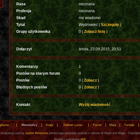
Rasa
nieznana
Profesja
nieznana
Skąd
nie wiadomo
Tytuł
Wędrowiec (
Szczegóły
)
Grupy użytkownika
0 (
Zobacz listę
)
Dołączył
środa, 23.09.2015, 20:51
Komentarzy
1
Postów na starym forum
0
Postów
0 (
Zobacz
)
Błędnych postów
0 (
Zobacz
)
Kontakt
Wyślij wiadomość
 główna
Mieszkańcy
Grupy
Gabinet Luster
Forum
Mapy
Turnieje
 integralną częścią
Jaskini Behemota
pierwszego polskiego wortalu o Heroes of Might and Magic. Copyrigh
Projekt i wykonanie
MiB