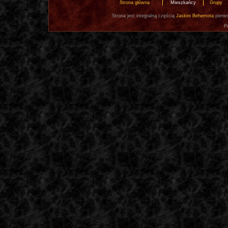
Strona główna
Mieszkańcy
Grupy
Strona jest integralną częścią
Jaskini Behemota
pierws
P