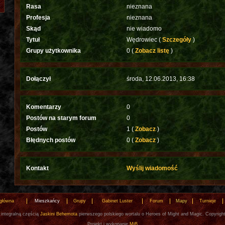
Rasa
nieznana
Profesja
nieznana
Skąd
nie wiadomo
Tytuł
Wędrowiec (
Szczegóły
)
Grupy użytkownika
0 (
Zobacz listę
)
Dołączył
środa, 12.06.2013, 16:38
Komentarzy
0
Postów na starym forum
0
Postów
1 (
Zobacz
)
Błędnych postów
0 (
Zobacz
)
Kontakt
Wyślij wiadomość
 główna
Mieszkańcy
Grupy
Gabinet Luster
Forum
Mapy
Turnieje
 integralną częścią
Jaskini Behemota
pierwszego polskiego wortalu o Heroes of Might and Magic. Copyrigh
Projekt i wykonanie
MiB