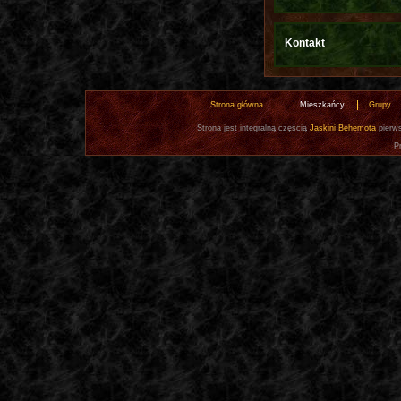
Kontakt
Strona główna
Mieszkańcy
Grupy
Strona jest integralną częścią
Jaskini Behemota
pierws
P