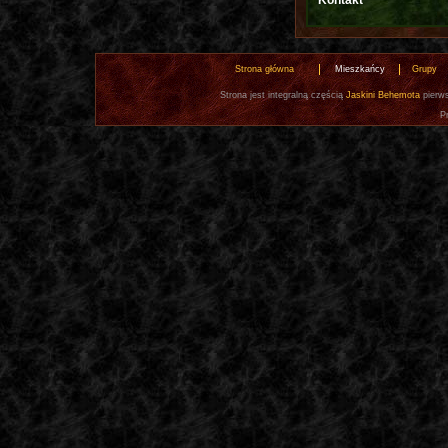
Kontakt
Strona główna
Mieszkańcy
Grupy
Strona jest integralną częścią
Jaskini Behemota
pierws
P