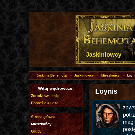
Jaskiniowcy
Jaskinia Behemota
Jaskiniowcy
Mieszkańcy
Loyn
Witaj wędrowcze!
Loynis
Zdradź swe imię
Poproś o klucze
zaws
potr
Strona główna
magi
Mieszkańcy
post
Grupy