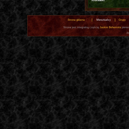
Kontakt
Strona główna
Mieszkańcy
Grupy
Strona jest integralną częścią
Jaskini Behemota
pierws
P