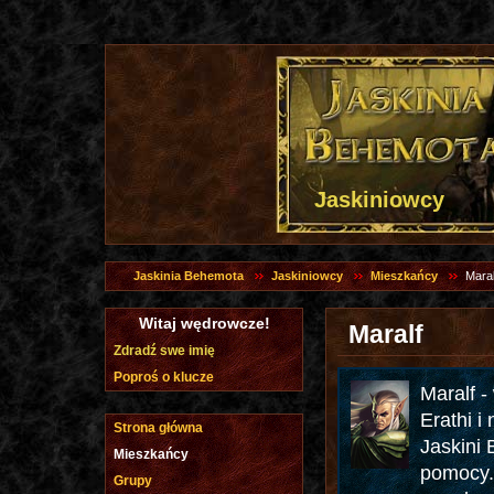
Jaskiniowcy
Jaskinia Behemota
Jaskiniowcy
Mieszkańcy
Maral
Witaj wędrowcze!
Maralf
Zdradź swe imię
Poproś o klucze
Maralf -
Erathi i
Strona główna
Jaskini 
Mieszkańcy
pomocy. 
Grupy